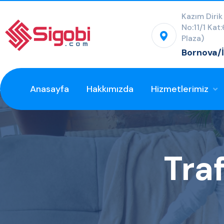
Kazım Dirik
No:11/1 Kat
Plaza)
Bornova/
Anasayfa
Hakkımızda
Hizmetlerimiz
Traf