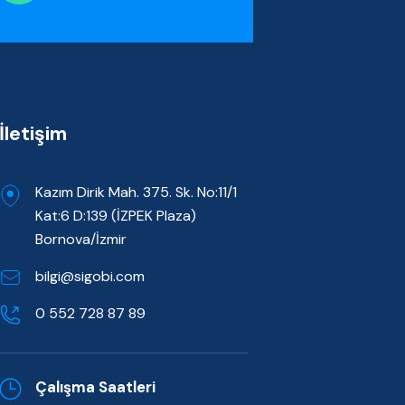
İletişim
Kazım Dirik Mah. 375. Sk. No:11/1
Kat:6 D:139 (İZPEK Plaza)
Bornova/İzmir
bilgi@sigobi.com
0 552 728 87 89
Çalışma Saatleri