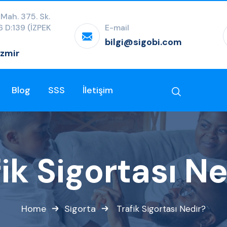
 Mah. 375. Sk.
:6 D:139 (İZPEK
E-mail
bilgi@sigobi.com
İzmir
Blog
SSS
İletişim
ik Sigortası N
Home
Sigorta
Trafik Sigortası Nedir?