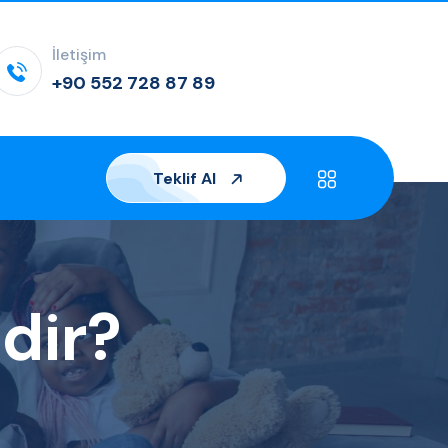
İletişim
+90 552 728 87 89
Teklif Al
edir?