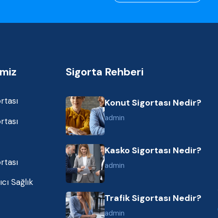
imiz
Sigorta Rehberi
rtası
Konut Sigortası Nedir?
admin
rtası
Kasko Sigortası Nedir?
rtası
admin
cı Sağlık
Trafik Sigortası Nedir?
admin