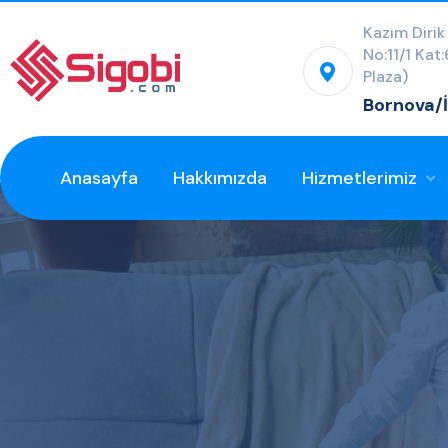
Kazım Dirik
No:11/1 Kat
Plaza)
Bornova/
Anasayfa
Hakkımızda
Hizmetlerimiz