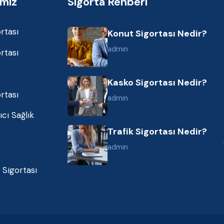
imiz
Sigorta Rehberi
rtası
Konut Sigortası Nedir?
admin
rtası
Kasko Sigortası Nedir?
rtası
admin
cı Sağlık
Trafik Sigortası Nedir?
admin
 Sigortası