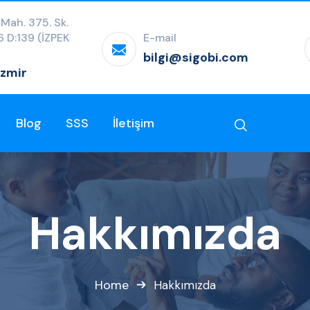
 Mah. 375. Sk.
:6 D:139 (İZPEK
E-mail
bilgi@sigobi.com
İzmir
Blog
SSS
İletişim
Hakkımızda
Home
Hakkımızda