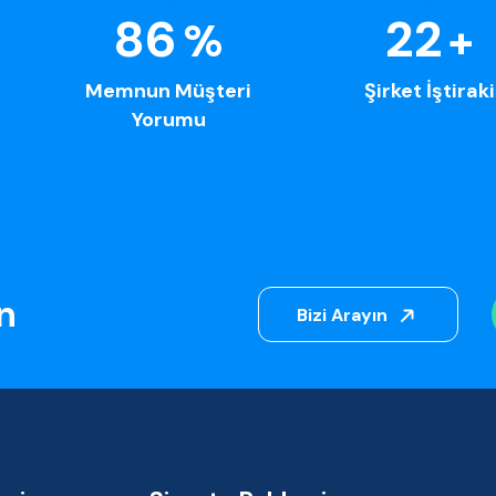
100
25
%
+
Memnun Müşteri
Şirket İştiraki
Yorumu
in
Bizi Arayın