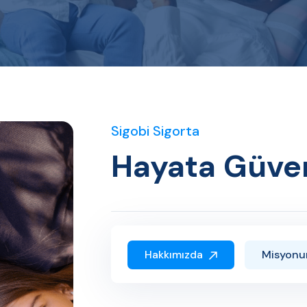
Sigobi Sigorta
Hayata Güve
Hakkımızda
Misyon