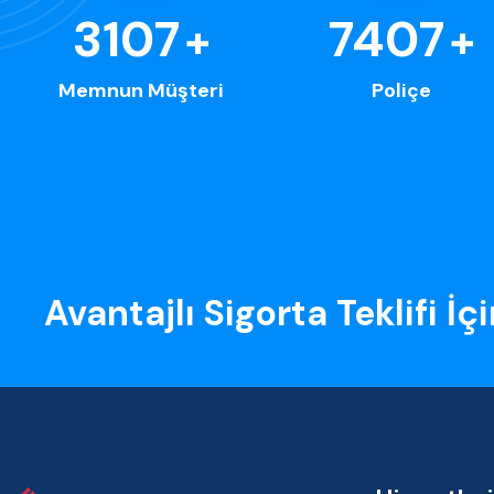
3592
8563
+
+
Memnun Müşteri
Poliçe
Avantajlı Sigorta Teklifi İç