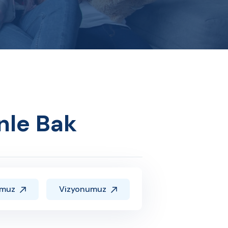
nle Bak
umuz
Vizyonumuz