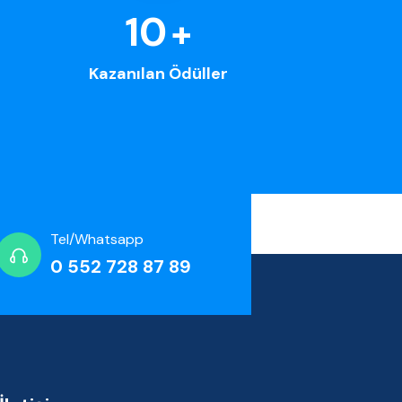
12
+
Kazanılan Ödüller
Tel/Whatsapp
0 552 728 87 89