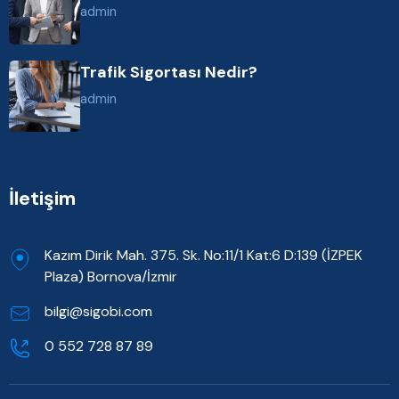
admin
Trafik Sigortası Nedir?
admin
İletişim
Kazım Dirik Mah. 375. Sk. No:11/1 Kat:6 D:139 (İZPEK
Plaza) Bornova/İzmir
bilgi@sigobi.com
0 552 728 87 89