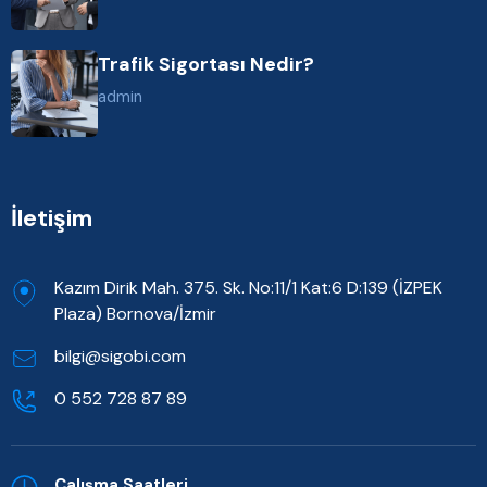
Trafik Sigortası Nedir?
admin
İletişim
Kazım Dirik Mah. 375. Sk. No:11/1 Kat:6 D:139 (İZPEK
Plaza) Bornova/İzmir
bilgi@sigobi.com
0 552 728 87 89
Çalışma Saatleri